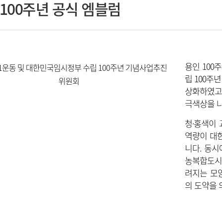
100주년 공식 엠블럼
용인 100
립 100주
상화하였고
극색상을 
청·홍색이 
역량이 대
니다. 동시
농복합도시
려지는 모양
의 도약을 