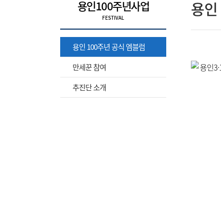
용인100주년사업
용인 
용인 100주년 공식 엠블럼
만세꾼 참여
추진단 소개