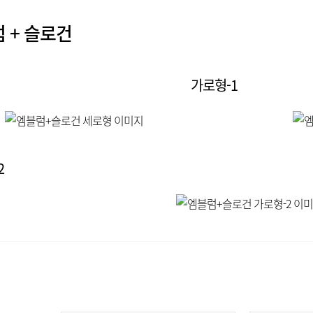
 + 슬로건
가로형-1
2