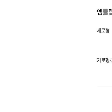
엠블럼
세로형
가로형-