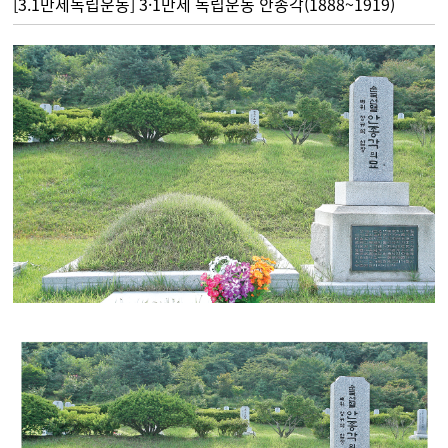
[3.1만세독립운동] 3·1만세 독립운동 안종각(1888~1919)