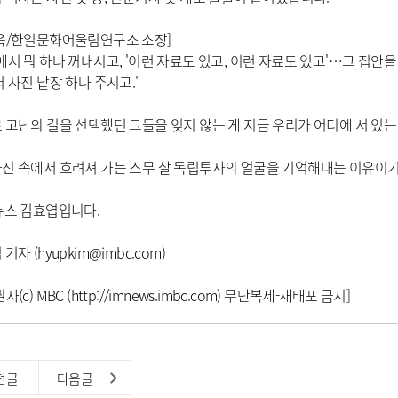
옥/한일문화어울림연구소 소장]
에서 뭐 하나 꺼내시고, '이런 자료도 있고, 이런 자료도 있고'…그 집안을
서 사진 낱장 하나 주시고."
 고난의 길을 선택했던 그들을 잊지 않는 게 지금 우리가 어디에 서 있는
진 속에서 흐려져 가는 스무 살 독립투사의 얼굴을 기억해내는 이유이기
뉴스 김효엽입니다.
기자 (hyupkim@imbc.com)
자(c) MBC (
http://imnews.imbc.com)
무단복제-재배포 금지]
전글
다음글