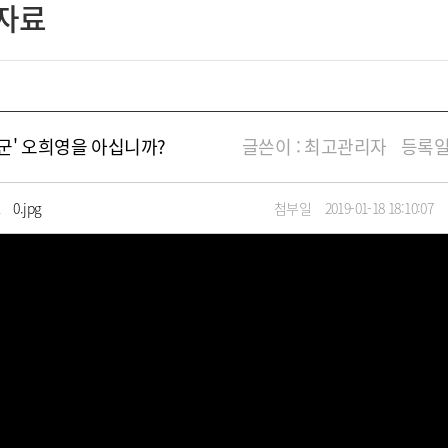
자료
군' 오희영을 아십니까?
글쓴이 :
최고관리자
등록일 :
1
0.jpg
첨부일
2019-01-18 18:10:07