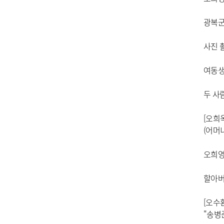
광복군
사진 
여동생
두 사
[오희
(어머니
오희영
할아버
[오수
"송병