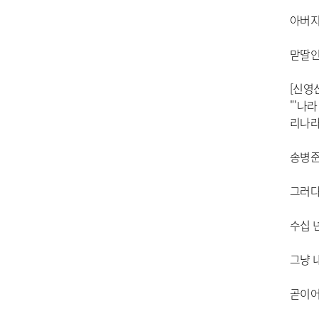
아버지
맏딸인
[신영
"'나
리나라
송병준
그러다
수십 
그냥 
곧이어