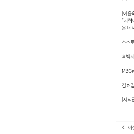
[이윤
"서랍
은 데
스스로
흑백사
MBC
김효엽 
[저작권
이