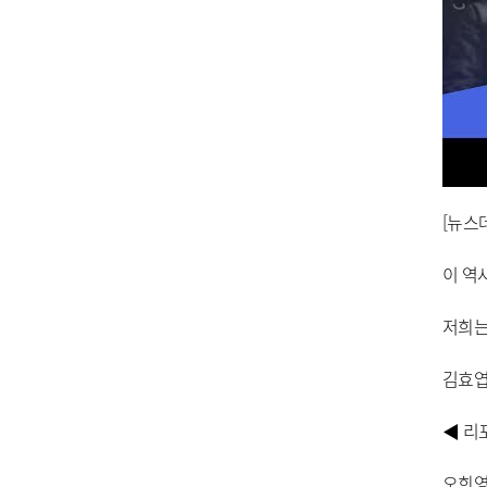
[뉴스
이 역
저희는
김효엽
◀ 리
오희영