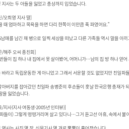
 지사는 두 아들을 잃었고 총상까지 입었습니다.
신/오희영 지사 딸]
을 때 엄마하고 목욕을 하면 다리 한쪽이 이만큼 푹 파였어요."
 6남매를 남긴 채 병으로 일찍 세상을 떠났고 다른 가족들 역시 말을 아
근/해주 오씨 종친회]
양반들이 집 하나 내 집에서 못 살아봤어, 어머니가…남의 집 방 하나 얻어 
 바라고 독립운동한 게 아니었고 그래서 서운할 것도 없었지만 친일파
할아버지를 잡아갔던 친일파 송병준의 후손들이 훗날 한국은행 총재가 되
 말을 잃었습니다.
옥/지사(지사 여동생-2005년 인터뷰)]
일파들이) 그렇게 떵떵거리며 살고 있다니…그거 듣고선 아휴, 속에서 불이
 역사는 사진 몇 장, 신문기사 몇 개로 뿔뿔이 흩어졌습니다.