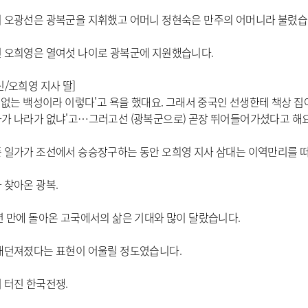
 오광선은 광복군을 지휘했고 어머니 정현숙은 만주의 어머니라 불렸습
 오희영은 열여섯 나이로 광복군에 지원했습니다.
신/오희영 지사 딸]
라 없는 백성이라 이렇다'고 욕을 했대요. 그래서 중국인 선생한테 책상 집어
가 나라가 없냐'고…그러고선 (광복군으로) 곧장 뛰어들어가셨다고 해요
 일가가 조선에서 승승장구하는 동안 오희영 지사 삼대는 이역만리를 
 찾아온 광복.
년 만에 돌아온 고국에서의 삶은 기대와 많이 달랐습니다.
내던져졌다는 표현이 어울릴 정도였습니다.
 터진 한국전쟁.