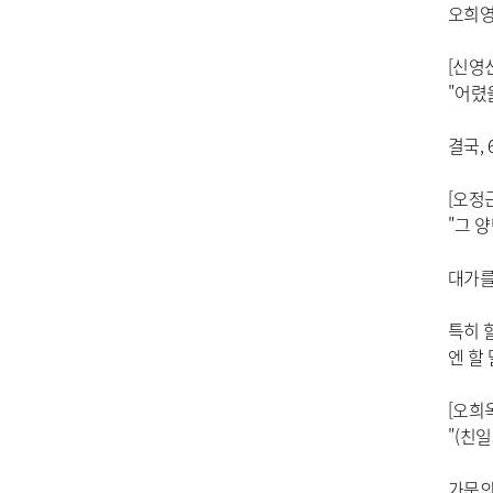
오희영
[신영
"어렸
결국,
[오정
"그 
대가를
특히 
엔 할
[오희
"(친
가문의