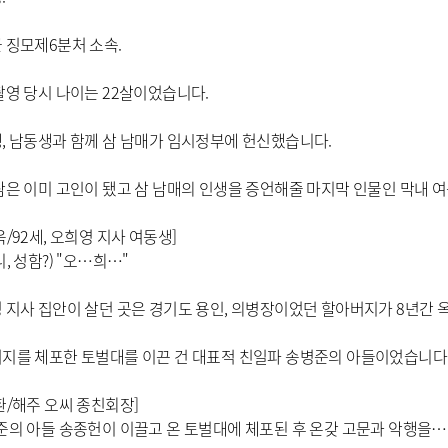
 징모제6분처 소속.
촬영 당시 나이는 22살이었습니다.
, 남동생과 함께 삼 남매가 임시정부에 헌신했습니다.
람은 이미 고인이 됐고 삼 남매의 인생을 증언해줄 마지막 인물인 막내 여
옥/92세, 오희영 지사 여동생]
, 성함?) "오…희…"
 지사 집안이 살던 곳은 경기도 용인, 의병장이었던 할아버지가 8년간 
지를 체포한 토벌대를 이끈 건 대표적 친일파 송병준의 아들이었습니다
환/해주 오씨 종친회장]
준의 아들 송종헌이 이끌고 온 토벌대에 체포된 후 온갖 고문과 악행을…